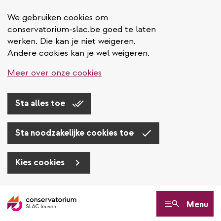
We gebruiken cookies om
conservatorium-slac.be goed te laten
werken. Die kan je niet weigeren.
Andere cookies kan je wel weigeren.
Meer over onze cookies
Sta alles toe
Sta noodzakelijke cookies toe
Kies cookies
Overslaan
en
Menu
naar