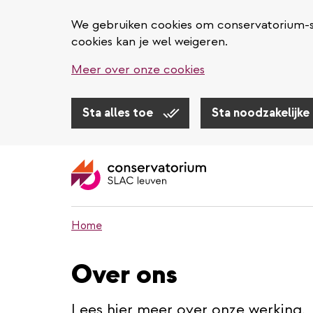
We gebruiken cookies om conservatorium-sl
cookies kan je wel weigeren.
Meer over onze cookies
Sta alles toe
Sta noodzakelijke
Overslaan
en
naar
de
inhoud
Home
gaan
Over ons
Lees hier meer over onze werking.