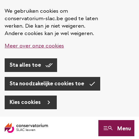
We gebruiken cookies om
conservatorium-slac.be goed te laten
werken. Die kan je niet weigeren.
Andere cookies kan je wel weigeren.
Meer over onze cookies
Sta alles toe
Sta noodzakelijke cookies toe
Kies cookies
Overslaan
en
Menu
naar