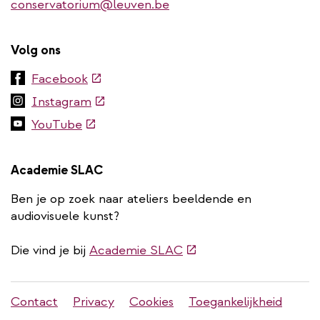
conservatorium@leuven.be
Volg ons
(externe
Facebook
link)
(externe
Instagram
link)
(externe
YouTube
link)
Academie SLAC
Ben je op zoek naar ateliers beeldende en
audiovisuele kunst?
(externe
Die vind je bij
Academie SLAC
link)
Stadleuven
Contact
Privacy
Cookies
Toegankelijkheid
footer