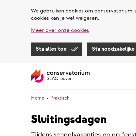
We gebruiken cookies om conservatorium-sl
cookies kan je wel weigeren.
Meer over onze cookies
Sta alles toe
Sta noodzakelijke
Overslaan
en
naar
de
inhoud
Home
Praktisch
gaan
Sluitingsdagen
Tijdens schoolvakanties en op fees