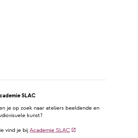
cademie SLAC
en je op zoek naar ateliers beeldende en
udiovisuele kunst?
(externe
ie vind je bij
Academie SLAC
link)