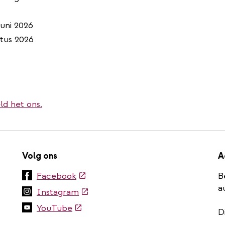
juni 2026
stus 2026
ld het ons.
Volg ons
A
(externe
Facebook
B
link)
a
(externe
Instagram
link)
(externe
YouTube
D
link)