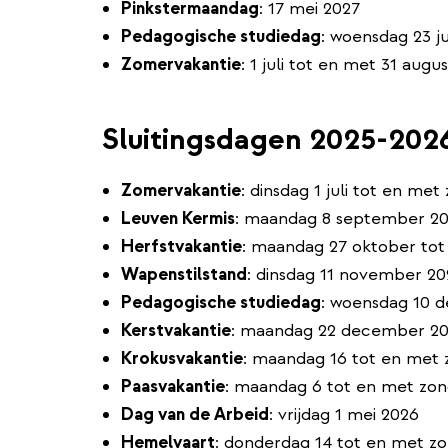
Pinkstermaandag
: 17 mei 2027
Pedagogische studiedag
: woensdag 23 j
Zomervakantie
: 1 juli tot en met 31 augu
Sluitingsdagen 2025-202
Zomervakantie
: dinsdag 1 juli tot en me
Leuven Kermis
: maandag 8 september 2
Herfstvakantie
: maandag 27 oktober to
Wapenstilstand
: dinsdag 11 november 20
Pedagogische studiedag
: woensdag 10 
Kerstvakantie
: maandag 22 december 202
Krokusvakantie
: maandag 16 tot en met 
Paasvakantie
: maandag 6 tot en met zon
Dag van de Arbeid
: vrijdag 1 mei 2026
Hemelvaart
: donderdag 14 tot en met z