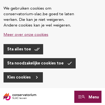
We gebruiken cookies om
conservatorium-slac.be goed te laten
werken. Die kan je niet weigeren.
Andere cookies kan je wel weigeren.
Meer over onze cookies
Sta alles toe
Sta noodzakelijke cookies toe
Kies cookies
Overslaan
en
Menu
naar