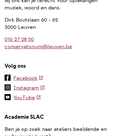
Bij ons kan je terecht voor opleidingen
muziek, woord en dans.
Dirk Boutslaan 60 - 62
3000 Leuven
016 27 28 50
conservatorium@leuven.be
Volg ons
(externe
Facebook
link)
(externe
Instagram
link)
(externe
YouTube
link)
Academie SLAC
Ben je op zoek naar ateliers beeldende en