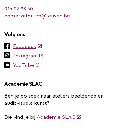
016 27 28 50
conservatorium@leuven.be
Volg ons
(externe
Facebook
link)
(externe
Instagram
link)
(externe
YouTube
link)
Academie SLAC
Ben je op zoek naar ateliers beeldende en
audiovisuele kunst?
(externe
Die vind je bij
Academie SLAC
link)