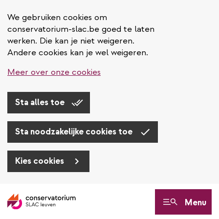
We gebruiken cookies om
conservatorium-slac.be goed te laten
werken. Die kan je niet weigeren.
Andere cookies kan je wel weigeren.
Meer over onze cookies
Sta alles toe
Sta noodzakelijke cookies toe
Kies cookies
Overslaan
en
Menu
naar