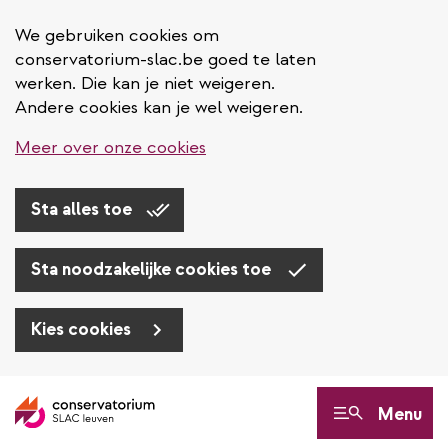
We gebruiken cookies om
conservatorium-slac.be goed te laten
werken. Die kan je niet weigeren.
Andere cookies kan je wel weigeren.
Meer over onze cookies
Sta alles toe
Sta noodzakelijke cookies toe
Kies cookies
Overslaan
en
Menu
naar