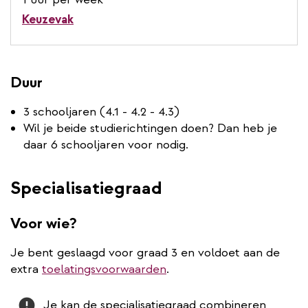
Keuzevak
Duur
3 schooljaren (4.1 - 4.2 - 4.3)
Wil je beide studierichtingen doen? Dan heb je
daar 6 schooljaren voor nodig.
Specialisatiegraad
Voor wie?
Je bent geslaagd voor graad 3 en voldoet aan de
extra
toelatingsvoorwaarden
.
Attention
Je kan de specialisatiegraad combineren