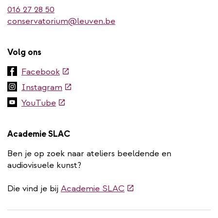
016 27 28 50
conservatorium@leuven.be
Volg ons
(externe
Facebook
link)
(externe
Instagram
link)
(externe
YouTube
link)
Academie SLAC
Ben je op zoek naar ateliers beeldende en
audiovisuele kunst?
(externe
Die vind je bij
Academie SLAC
link)